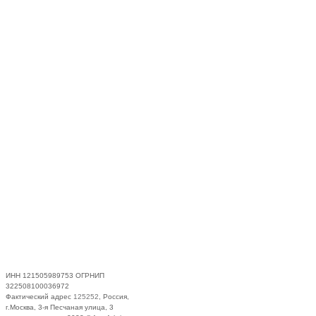
ИНН 121505989753 ОГРНИП
322508100036972
Фактический адрес
125252
, Россия,
г.Москва, 3-я Песчаная улица, 3