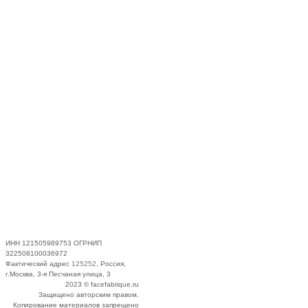
ИНН 121505989753 ОГРНИП
322508100036972
Фактический адрес
125252
, Россия,
г.Москва, 3-я Песчаная улица, 3
2023 © facefabrique.ru
Защищено авторским правом.
Копирование материалов запрещено