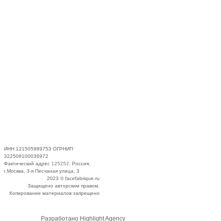
ИНН 121505989753 ОГРНИП
322508100036972
Фактический адрес
125252
, Россия,
г.Москва, 3-я Песчаная улица, 3
2023 © facefabrique.ru
Защищено авторским правом.
Копирование материалов запрещено
Разработано Highlight Agency