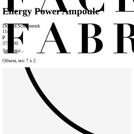
Energy Power Ampoule
Dr.med.Schrammek
1141
₽
3720,00
Загрузка...
Объем, мл: 7 x 2