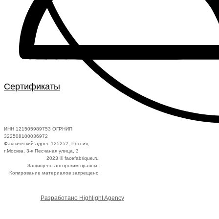
Сертификаты
ИНН 121505989753 ОГРНИП
322508100036972
Фактический адрес
125252
, Россия,
г.Москва, 3-я Песчаная улица, 3
2023 © facefabrique.ru
Защищено авторским правом.
Копирование материалов запрещено
Разработано Highlight Agency