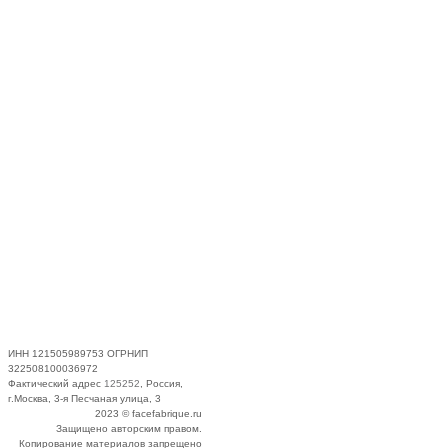
ИНН 121505989753 ОГРНИП
322508100036972
Фактический адрес
125252
, Россия,
г.Москва, 3-я Песчаная улица, 3
2023 © facefabrique.ru
Защищено авторским правом.
Копирование материалов запрещено