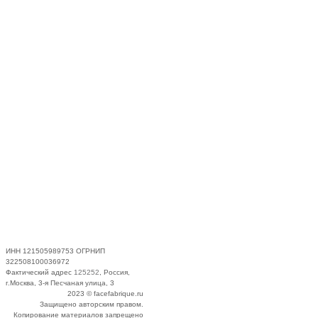
ИНН 121505989753 ОГРНИП
322508100036972
Фактический адрес
125252
, Россия,
г.Москва, 3-я Песчаная улица, 3
2023 © facefabrique.ru
Защищено авторским правом.
Копирование материалов запрещено