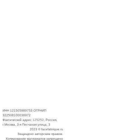
ИНН 121505989753 ОГРНИП
322508100036972
Фактический адрес
125252
, Россия,
г.Москва, 3-я Песчаная улица, 3
2023 © facefabrique.ru
Защищено авторским правом.
Копирование материалов запрещено